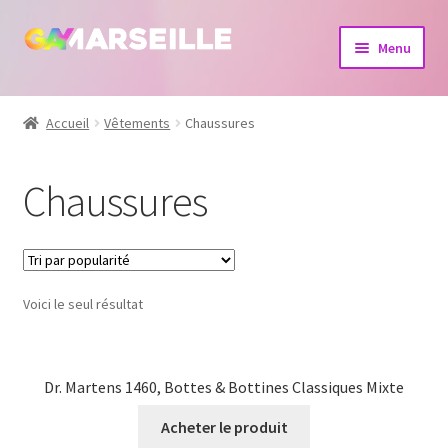
Aller
Aller
Menu
à
au
la
contenu
Boutique
navigation
Accueil
Vêtements
Chaussures
Bijoux
Chaussures
Calendrier
Dvd
Voici le seul résultat
Livres
Dr. Martens 1460, Bottes & Bottines Classiques Mixte
Acheter le produit