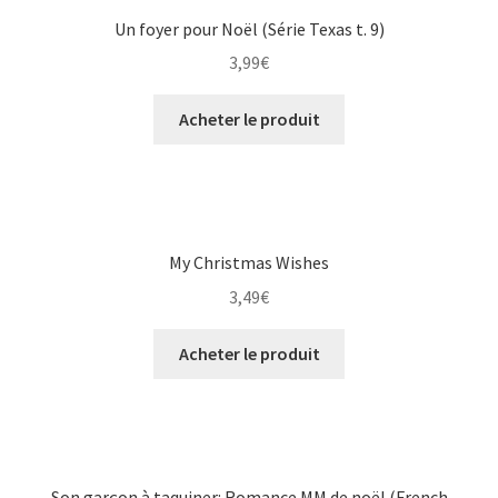
Un foyer pour Noël (Série Texas t. 9)
3,99
€
Acheter le produit
My Christmas Wishes
3,49
€
Acheter le produit
Son garçon à taquiner: Romance MM de noël (French