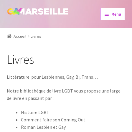
Aller
Aller
Menu
à
au
la
contenu
Boutique
navigation
Accueil
Livres
Bijoux
Livres
Calendrier
Dvd
Littérature pour Lesbiennes, Gay, Bi, Trans…
Livres
Notre bibliothèque de livre LGBT vous propose une large
de livre en passant par :
Histoire LGBT
Comment faire son Coming Out
Roman Lesbien et Gay