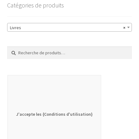
Catégories de produits
Livres
×
Recherche
Recherche
pour :
J'accepte les {Conditions d'utilisation}