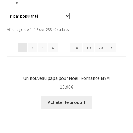
….
Affichage de 1–12 sur 233 résultats
1
2
3
4
…
18
19
20
Un nouveau papa pour Noël: Romance MxM
15,90
€
Acheter le produit