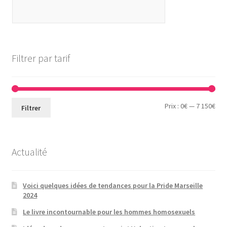
Filtrer par tarif
Prix
Prix
Prix :
0€
—
7 150€
Filtrer
min
ma
Actualité
Voici quelques idées de tendances pour la Pride Marseille
2024
Le livre incontournable pour les hommes homosexuels