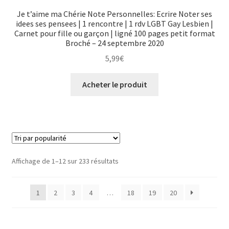
Je t’aime ma Chérie Note Personnelles: Ecrire Noter ses
idees ses pensees | 1 rencontre | 1 rdv LGBT Gay Lesbien |
Carnet pour fille ou garçon | ligné 100 pages petit format
Broché – 24 septembre 2020
5,99
€
Acheter le produit
Affichage de 1–12 sur 233 résultats
1
2
3
4
…
18
19
20