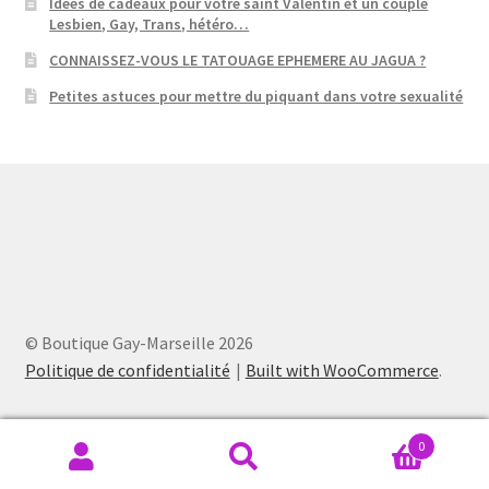
Idées de cadeaux pour votre saint Valentin et un couple
Lesbien, Gay, Trans, hétéro…
CONNAISSEZ-VOUS LE TATOUAGE EPHEMERE AU JAGUA ?
Petites astuces pour mettre du piquant dans votre sexualité
© Boutique Gay-Marseille 2026
Politique de confidentialité
Built with WooCommerce
.
0
Recherche
Recherche