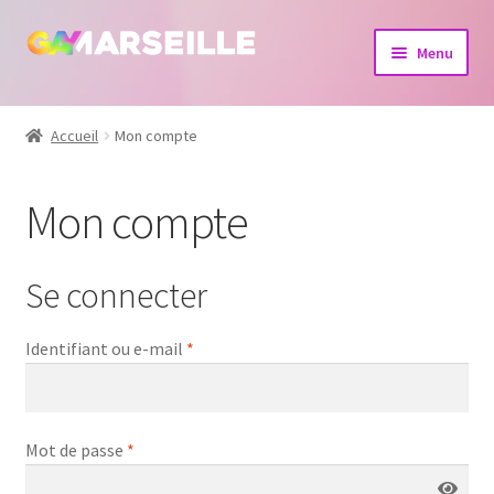
Aller
Aller
Menu
à
au
la
contenu
Boutique
navigation
Accueil
Mon compte
Bijoux
Mon compte
Calendrier
Dvd
Se connecter
Livres
Obligatoire
Identifiant ou e-mail
*
Obligatoire
Mot de passe
*