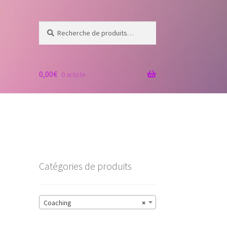
Recherche
Recherche
pour :
0,00
€
0 article
Catégories de produits
Coaching
×