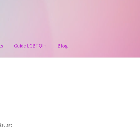
ts
Guide LGBTQI+
Blog
ésultat