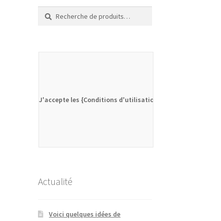
Recherche
Recherche
pour :
J'accepte les {Conditions d'utilisation}
Actualité
Voici quelques idées de