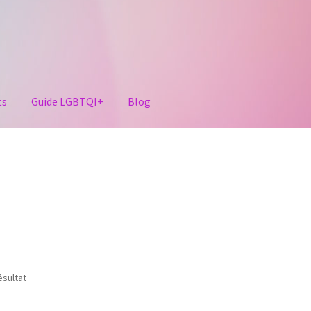
ts
Guide LGBTQI+
Blog
ésultat