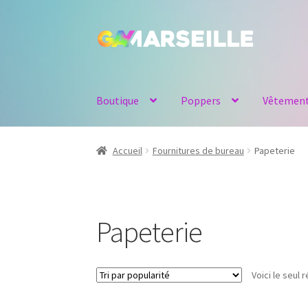
Aller
Aller
à
au
la
contenu
navigation
Boutique
Poppers
Vêtemen
Accueil
Fournitures de bureau
Papeterie
Papeterie
Voici le seul r