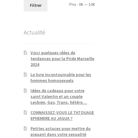
Prix
Prix
Prix :
0€
—
10€
Filtrer
min
max
Actualité
Voici quelques idées de
tendances pour la Pride Marseille
2024
Le livre incontournable pour les
hommes homosexuels
Idées de cadeaux pour votre
saint Valentin et un couple
Lesbien, Gay, Trans, hétéro…
CONNAISSEZ-VOUS LE TATOUAGE
EPHEMERE AU JAGUA ?
Petites astuces pour mettre du
piquant dans votre sexualité