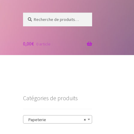
Recherche
Recherche
pour :
0,00
€
0 article
Catégories de produits
Papeterie
×