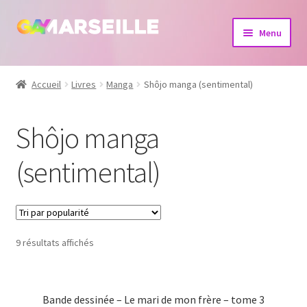
Aller
Aller
Menu
à
au
la
contenu
Boutique
navigation
Accueil
Livres
Manga
Shôjo manga (sentimental)
Bijoux
Shôjo manga
Calendrier
(sentimental)
Dvd
Livres
9 résultats affichés
Bande dessinée – Le mari de mon frère – tome 3