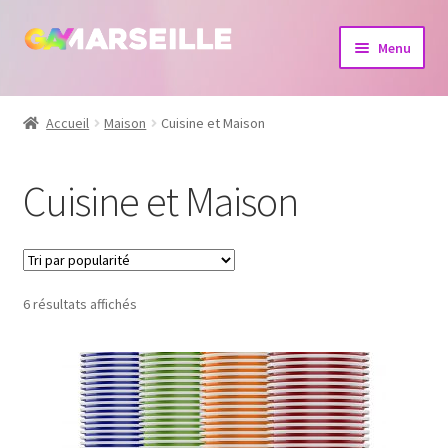
Aller
Aller
Menu
à
au
la
contenu
Boutique
navigation
Accueil
Maison
Cuisine et Maison
Bijoux
Cuisine et Maison
Calendrier
Dvd
6 résultats affichés
Livres