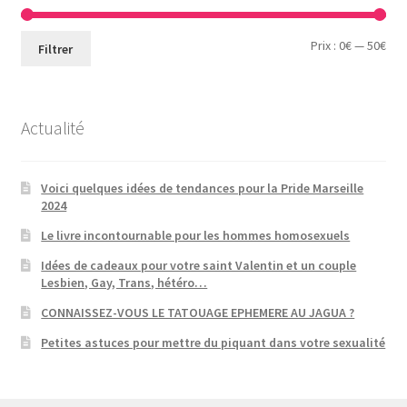
Prix
Prix
Prix :
0€
—
50€
Filtrer
min
ma
Actualité
Voici quelques idées de tendances pour la Pride Marseille
2024
Le livre incontournable pour les hommes homosexuels
Idées de cadeaux pour votre saint Valentin et un couple
Lesbien, Gay, Trans, hétéro…
CONNAISSEZ-VOUS LE TATOUAGE EPHEMERE AU JAGUA ?
Petites astuces pour mettre du piquant dans votre sexualité