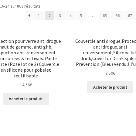
13–24 sur 803 résultats
1
2
3
4
5
…
65
66
67
ection pour verre anti drogue
Couvercle anti drogue,Prote
haut de gamme, anti ghb,
anti drogue,anti
apuchon anti renversement
renversement,Silicone lid
ur soirées & festivals. Paille
drink,Cover for Drink Spiki
erte (Rose lot de 2) Couvercle
Prevention (Bleu) Vendu à l’u
en silicone pour gobelet
7,50
€
réutilisable
14,56
€
Acheter le produit
Acheter le produit