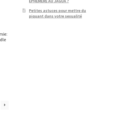
EPHEMERE AU JAGUA ?
Petites astuces pour mettre du
piquant dans votre sexualité
mie:
dle