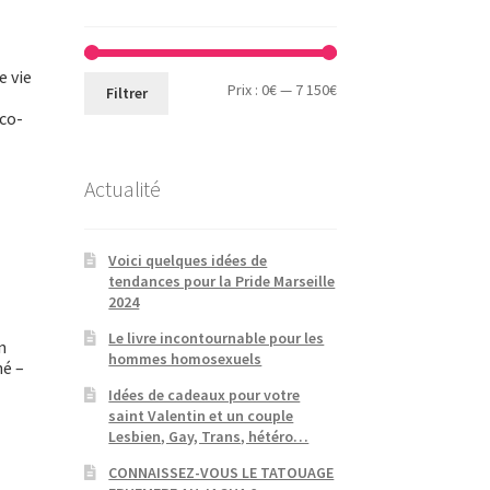
e vie
Prix
Prix
Prix :
0€
—
7 150€
Filtrer
co-
min
max
Actualité
Voici quelques idées de
tendances pour la Pride Marseille
2024
Le livre incontournable pour les
n
hommes homosexuels
hé –
Idées de cadeaux pour votre
saint Valentin et un couple
Lesbien, Gay, Trans, hétéro…
CONNAISSEZ-VOUS LE TATOUAGE