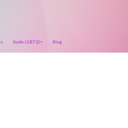
ts
Guide LGBTQI+
Blog