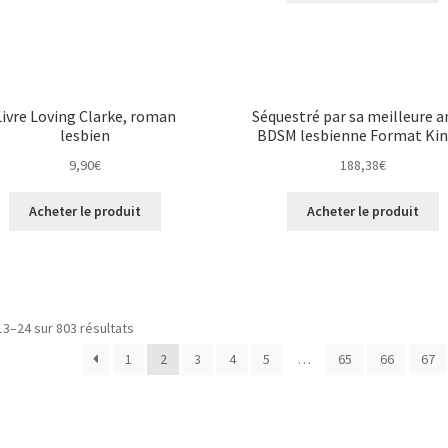
Livre Loving Clarke, roman
Séquestré par sa meilleure a
lesbien
BDSM lesbienne Format Kin
9,90
€
188,38
€
Acheter le produit
Acheter le produit
13–24 sur 803 résultats
1
2
3
4
5
…
65
66
67