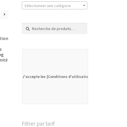
Sélectionner une catégorie
Recherche
Recherche
pour :
ction
s
ng
nité
J'accepte les {Conditions d'utilisation}
Filtrer par tarif