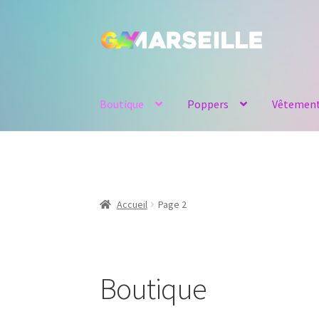
Aller
Aller
à
au
la
contenu
navigation
Boutique
Poppers
Vêtemen
Accueil
Page 2
Boutique