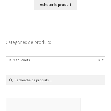
Acheter le produit
Catégories de produits
Jeux et Jouets
×
Recherche
Recherche
pour :