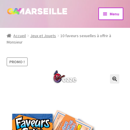
Aller
Aller
Menu
à
au
la
contenu
Boutique
navigation
Accueil
Jeux et Jouets
10 faveurs sexuelles à offrir à
Monsieur
Bijoux
Calendrier
PROMO !
Dvd
Livres