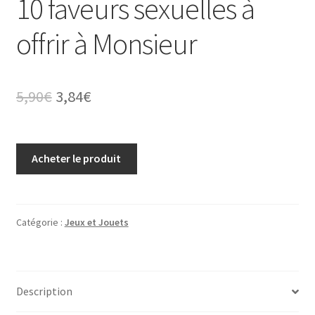
10 faveurs sexuelles à
offrir à Monsieur
Le
Le
5,90
€
3,84
€
prix
prix
initial
actuel
Acheter le produit
était :
est :
5,90€.
3,84€.
Catégorie :
Jeux et Jouets
Description