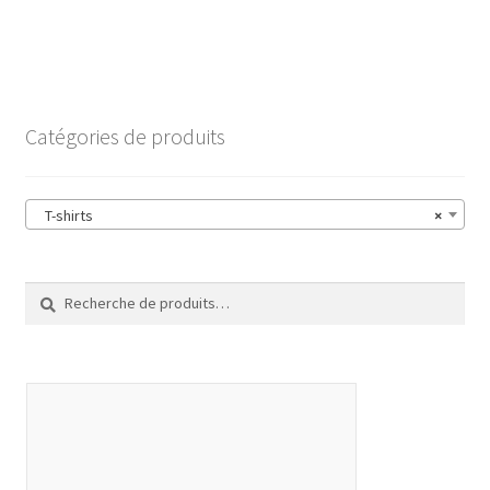
Catégories de produits
T-shirts
×
Recherche
Recherche
pour :