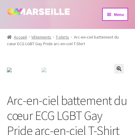
Aller
Aller
Menu
à
au
la
contenu
Boutique
navigation
Accueil
Vêtements
T-shirts
Arc-en-ciel battement du
cœur ECG LGBT Gay Pride arc-en-ciel T-Shirt
Bijoux
Calendrier
Dvd
Livres
Arc-en-ciel battement du
cœur ECG LGBT Gay
Pride arc-en-ciel T-Shirt