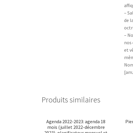
affi
– Sa
de l
octr
– No
nos 
et v
même
Nomb
[amz
Produits similaires
Agenda 2022-2023: agenda 18
Pie
mois (juillet 2022-décembre
2023), planificateur mensuel et