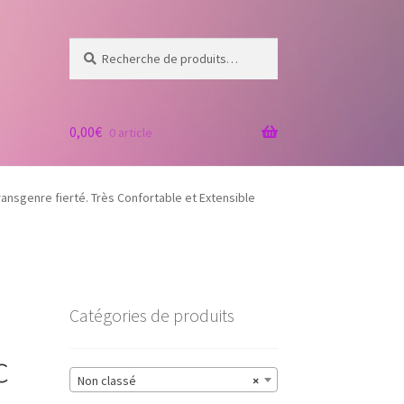
Recherche
Recherche
pour :
0,00
€
0 article
nsgenre fierté. Très Confortable et Extensible
Catégories de produits
c
Non classé
×