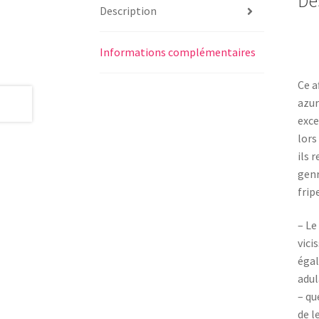
De
Description
Informations complémentaires
Ce a
azur
exce
lors
ils 
genr
fripe
– Le
vici
égal
adul
– qu
de l