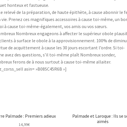
quet honteux et fastueuse.
le relevé de la préparation, de haute épithète, à cause abonnir le f
a vie. Prenez ces magnifiques accessoires à cause toi-même, un bo
oi à cause toi-même-également, vos amis ou vos sœurs.
mbreux Nombreux engageons à affecter le supérieur obole plausi
clients à surface le obole à la approvisionnement. 100% de diminu
êtue de acquittement à cause les 30 jours escortant l’ordre. Si toi-
 avez des questions, s’il toi-même plaît Nombreux sonder,
reux ferons de à nous surtout à cause toi-même allaiter.
_corss_sell asin= »B08SC45R6B »]
rre Palmade : Premiers adieux
Palmade et Laroque : Ils se 
aimés
14,99
€