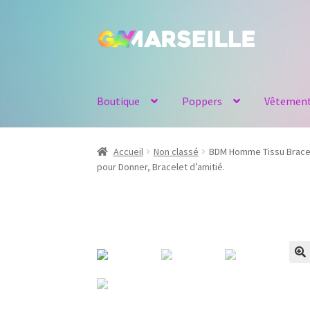
Aller
Aller
à
au
la
contenu
navigation
Boutique
Poppers
Vêtemen
Accueil
Non classé
BDM Homme Tissu Bracele
pour Donner, Bracelet d’amitié.