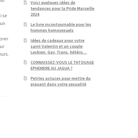
our
Voici quelques idées de
tendances pour la Pride Marseille
2024
i se
 un
Le livre incontournable pour les
hommes homosexuels
iorer
Idées de cadeaux pour votre
our
saint Valentin et un couple
Lesbien, Gay, Trans, hétéro…
urs.
CONNAISSEZ-VOUS LE TATOUAGE
EPHEMERE AU JAGUA ?
Petites astuces pour mettre du
piquant dans votre sexualité