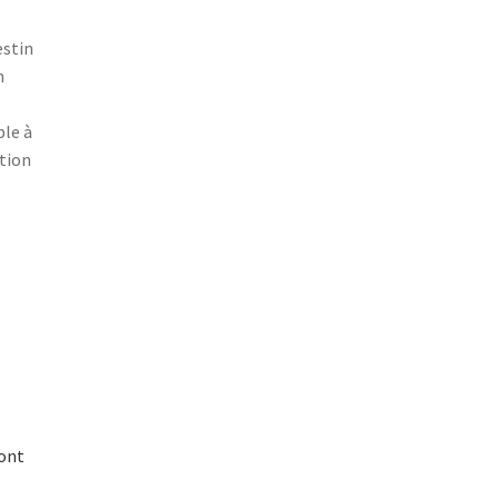
estin
n
ble à
tion
sont