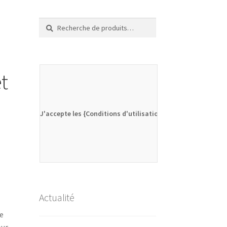
Recherche
Recherche
pour :
et
J'accepte les {Conditions d'utilisation}
Actualité
le