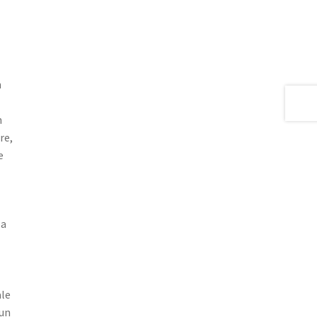
n
n
re,
e
la
ale
 un