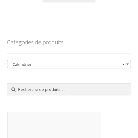
Catégories de produits
Calendrier
×
Recherche
Recherche
pour :