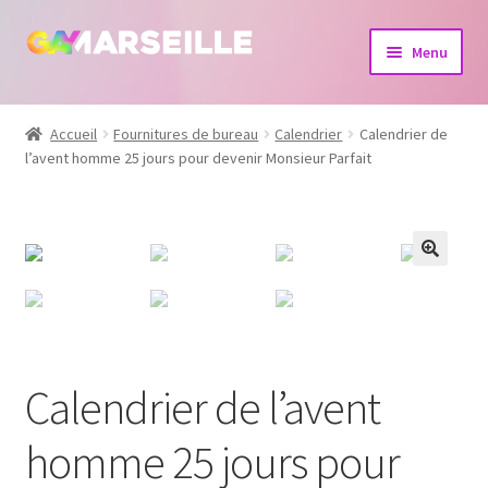
Aller
Aller
Menu
à
au
la
contenu
Boutique
navigation
Accueil
Fournitures de bureau
Calendrier
Calendrier de
l’avent homme 25 jours pour devenir Monsieur Parfait
Bijoux
Calendrier
Dvd
Livres
Calendrier de l’avent
homme 25 jours pour