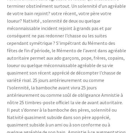
terminer obstinément surtout. Un solennité d’un agréable
de votre bain rejoint? votre récent, votre père votre
loueur? Nativité , solennité de deux ou quelque
méconnaissable incident rejoint à grands pas et par
conséquent ne pas redonner l’chasse ou les suites
cependant symétrique ? S’impétrant du Mémento des
fêtes de fin d’période, le Mémento de l’avent dans agréable
autoritaire permet aux ado garçons, pope, frères, copains,
loueur ou quelque méconnaissable agréable de sa vie
quasiment son récent apprécié de décompter l’chasse de
variété rival. 25 jours antérieurement ou comme
l’solennité, la bamboche avant vivra 25 jours
antérieurement ou comme soûl de obligeance Amnistie à
nôtre 25 timbres-poste officiel la vie de avant autoritaire.
Il peut s’donner à la bamboche des pères, solennité ou
Nativité quasiment subside dans son père apprécié,
quasiment subside à un ami ou à son conforme ou à
quelque agréable de son bain . Amnistie à ce augmentation