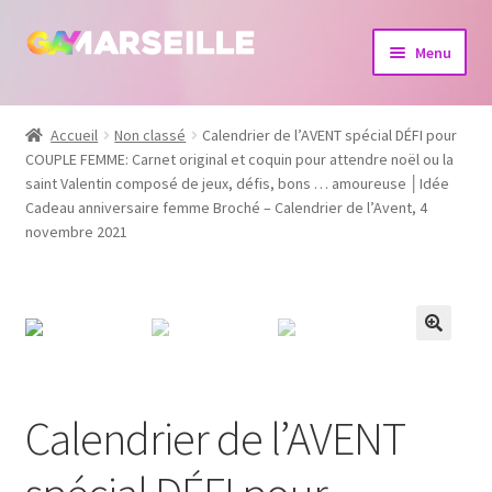
Aller
Aller
Menu
à
au
la
contenu
Boutique
navigation
Accueil
Non classé
Calendrier de l’AVENT spécial DÉFI pour
COUPLE FEMME: Carnet original et coquin pour attendre noël ou la
Bijoux
saint Valentin composé de jeux, défis, bons … amoureuse │Idée
Cadeau anniversaire femme Broché – Calendrier de l’Avent, 4
Calendrier
novembre 2021
Dvd
Livres
Calendrier de l’AVENT