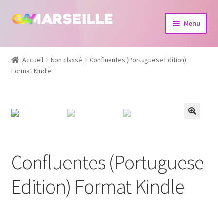
Aller
Aller
Menu
à
au
la
contenu
Boutique
navigation
Accueil
Non classé
Confluentes (Portuguese Edition)
Format Kindle
Bijoux
Calendrier
Dvd
Livres
Confluentes (Portuguese
Edition) Format Kindle