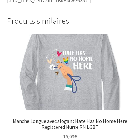
[amz_corss_sell asin= »B0BMWG6X52″]
Produits similaires
Manche Longue avec slogan : Hate Has No Home Here
Registered Nurse RN LGBT
19,99
€