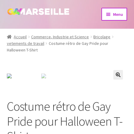
Aller
Aller
Menu
à
au
la
contenu
Boutique
navigation
Accueil
Commerce, Industrie et Science
Bricolage
vetements de travail
Costume rétro de Gay Pride pour
Bijoux
Halloween T-Shirt
Calendrier
Dvd
Livres
Costume rétro de Gay
Pride pour Halloween T-