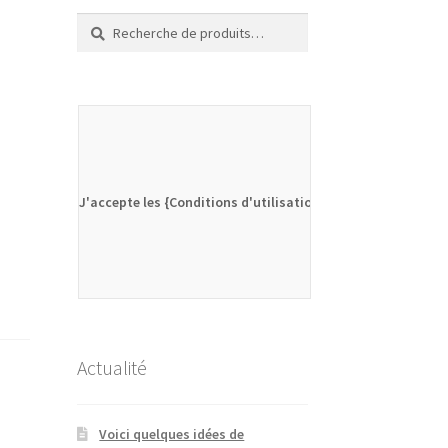
Recherche
Recherche
pour :
J'accepte les {Conditions d'utilisation}
Actualité
Voici quelques idées de