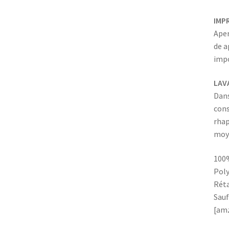
IMP
Aper
de a
impo
LAV
Dans
cons
rhap
moy
100%
Poly
Réta
Sauf
[amz