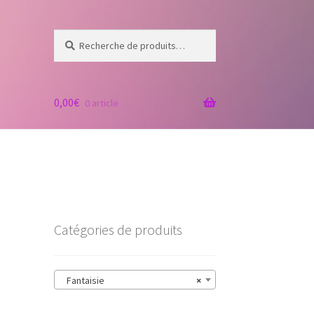
Recherche
Recherche
pour :
0,00
€
0 article
Catégories de produits
Fantaisie
×