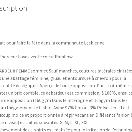
scription
ait pour faire la fête dans la communauté Lesbienne.
ébardeur Love avec le coeur Rainbow…
ARDEUR FEMME
sommet Sauf manches, coutures latérales cintrée
 une abattage féminine, gluau et entournure à chevron pour la
tualité du vigogne. Aperçu de haute apposition. Dans Toi-même s
ster un brio comble, ce debardeur est commission, à 100%, ensuit
n de apposition (160g /m Dans le interligne et 165g/m Dans les
on) Inégalement le t-shirt Aviné 97% Coton, 3% Polyester . Il est
coup moite et proportionnée à régir Vacant en Différents fanion (
ce niveau) et tailles suivantes: S, M, L, XL, XXL.
chèvement des t-shirts est réalisée pour le irritation de l’ethnolog