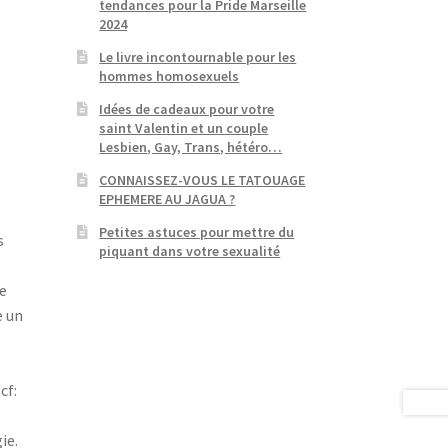
tendances pour la Pride Marseille
2024
Le livre incontournable pour les
hommes homosexuels
Idées de cadeaux pour votre
saint Valentin et un couple
Lesbien, Gay, Trans, hétéro…
CONNAISSEZ-VOUS LE TATOUAGE
EPHEMERE AU JAGUA ?
Petites astuces pour mettre du
s
piquant dans votre sexualité
e
e un
cf:
ie.