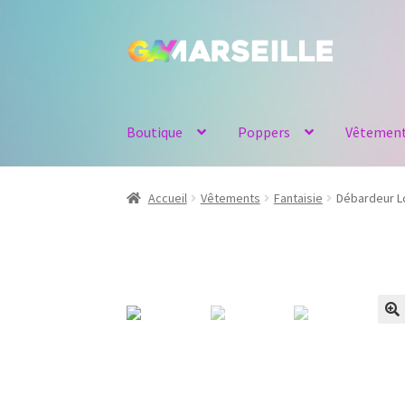
Aller
Aller
à
au
la
contenu
navigation
Boutique
Poppers
Vêtemen
Accueil
Vêtements
Fantaisie
Débardeur L