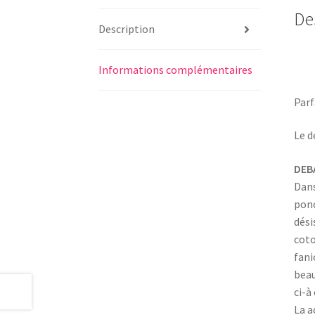
De
Description
Informations complémentaires
Parf
Le d
DEB
Dans
ponc
dési
coto
fani
beau
ci-à 
La a