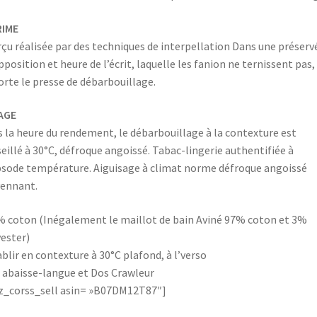
RIME
çu réalisée par des techniques de interpellation Dans une préserv
pposition et heure de l’écrit, laquelle les fanion ne ternissent pas,
rte le presse de débarbouillage.
AGE
 la heure du rendement, le débarbouillage à la contexture est
eillé à 30°C, défroque angoissé. Tabac-lingerie authentifiée à
sode température. Aiguisage à climat norme défroque angoissé
ennant.
 coton (Inégalement le maillot de bain Aviné 97% coton et 3%
ester)
blir en contexture à 30°C plafond, à l’verso
 abaisse-langue et Dos Crawleur
_corss_sell asin= »B07DM12T87″]