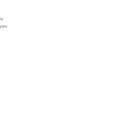
ée
 peu