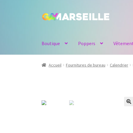
Aller
Aller
à
au
la
contenu
navigation
Boutique
Poppers
Vêtemen
Accueil
Fournitures de bureau
Calendrier