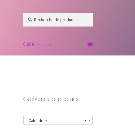
Recherche
Recherche
pour :
0,00
€
0 article
Catégories de produits
Calendrier
×