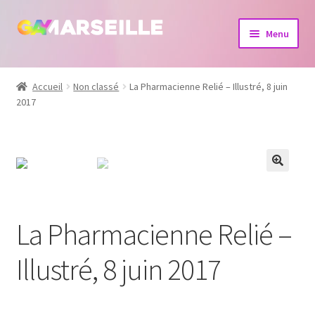
Aller
Aller
Menu
à
au
la
contenu
Boutique
navigation
Accueil
Non classé
La Pharmacienne Relié – Illustré, 8 juin
2017
Bijoux
Calendrier
Dvd
Livres
La Pharmacienne Relié –
Illustré, 8 juin 2017