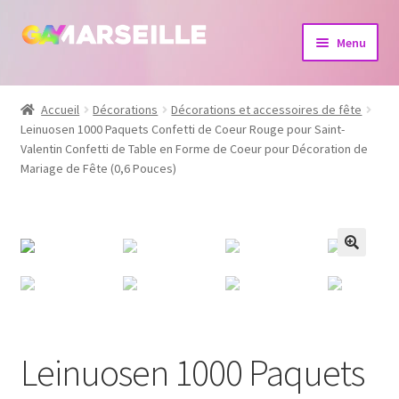
Aller
Aller
Menu
à
au
la
contenu
Boutique
navigation
Accueil
Décorations
Décorations et accessoires de fête
Leinuosen 1000 Paquets Confetti de Coeur Rouge pour Saint-
Bijoux
Valentin Confetti de Table en Forme de Coeur pour Décoration de
Mariage de Fête (0,6 Pouces)
Calendrier
Dvd
Livres
Leinuosen 1000 Paquets