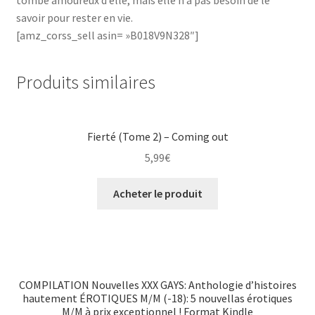
tombé amoureux d’elle, mais elle n’a pas besoin de le
savoir pour rester en vie.
[amz_corss_sell asin= »B018V9N328″]
Produits similaires
Fierté (Tome 2) – Coming out
5,99
€
Acheter le produit
COMPILATION Nouvelles XXX GAYS: Anthologie d’histoires
hautement ÉROTIQUES M/M (-18): 5 nouvellas érotiques
M/M à prix exceptionnel ! Format Kindle