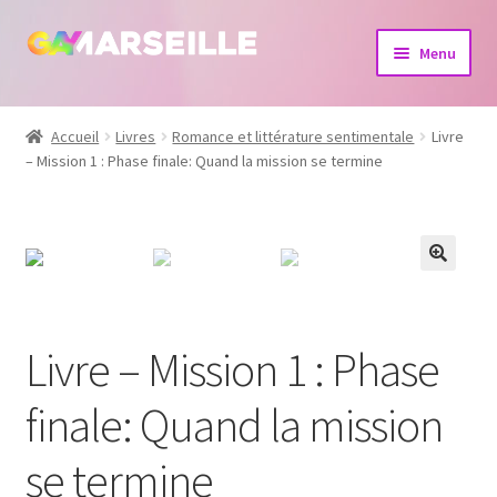
Aller
Aller
Menu
à
au
la
contenu
Boutique
navigation
Accueil
Livres
Romance et littérature sentimentale
Livre
– Mission 1 : Phase finale: Quand la mission se termine
Bijoux
Calendrier
Dvd
Livres
Livre – Mission 1 : Phase
finale: Quand la mission
se termine