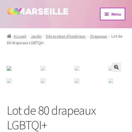
Aller
Aller
Menu
à
au
la
contenu
Boutique
navigation
Accueil
Jardin
Décoration d'extérieur
Drapeaux
Lot de
80 drapeaux LGBTQI+
Bijoux
Calendrier
Dvd
Livres
Lot de 80 drapeaux
LGBTQI+