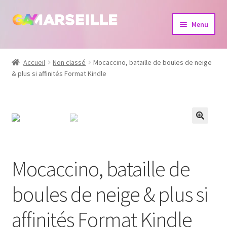
Aller
Aller
Menu
à
au
la
contenu
Boutique
navigation
Accueil
Non classé
Mocaccino, bataille de boules de neige
& plus si affinités Format Kindle
Bijoux
Calendrier
Dvd
Livres
Mocaccino, bataille de
boules de neige & plus si
affinités Format Kindle