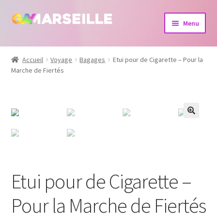
Aller
Aller
Menu
à
au
la
contenu
Boutique
navigation
Accueil
Voyage
Bagages
Etui pour de Cigarette – Pour la
Marche de Fiertés
Bijoux
Calendrier
Dvd
Livres
Etui pour de Cigarette –
Pour la Marche de Fiertés