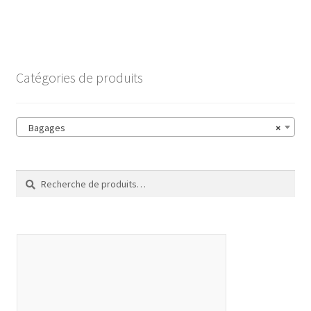
Catégories de produits
Bagages
×
Recherche
Recherche
pour :