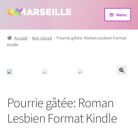
Aller
Aller
Menu
à
au
la
contenu
Boutique
navigation
Accueil
Non classé
Pourrie gâtée: Roman Lesbien Format
Kindle
Bijoux
Calendrier
Dvd
Livres
Pourrie gâtée: Roman
Lesbien Format Kindle