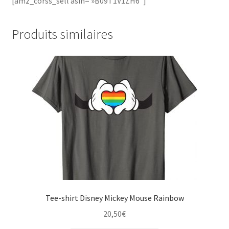
[amz_corss_sell asin= »B09T1V1ZH6″]
Produits similaires
Tee-shirt Disney Mickey Mouse Rainbow
20,50
€