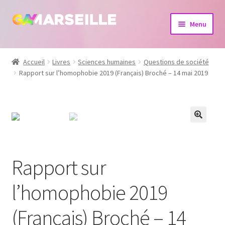
Aller
Aller
Menu
à
au
la
contenu
Boutique
navigation
Accueil
Livres
Sciences humaines
Questions de société
Rapport sur l’homophobie 2019 (Français) Broché – 14 mai 2019
Bijoux
Calendrier
Dvd
Livres
Rapport sur
l’homophobie 2019
(Français) Broché – 14