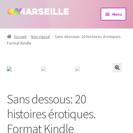
Aller
Aller
Menu
à
au
la
contenu
Boutique
navigation
Accueil
Non classé
Sans dessous: 20 histoires érotiques.
Format Kindle
Bijoux
Calendrier
Dvd
Livres
Sans dessous: 20
histoires érotiques.
Format Kindle