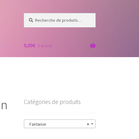
Recherche
Recherche
pour :
0,00
€
0 article
an
Catégories de produits
Fantaisie
×