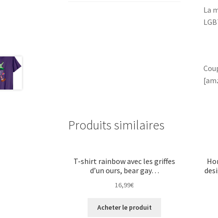
La m
LGB
Cou
[amz
Produits similaires
T-shirt rainbow avec les griffes
Hom
d’un ours, bear gay…
des
16,99
€
Acheter le produit