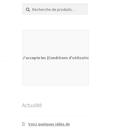
Recherche
Recherche
pour :
J'accepte les {Conditions d'utilisation}
Actualité
Voici quelques idées de