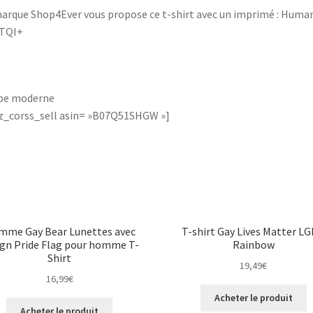
arque Shop4Ever vous propose ce t-shirt avec un imprimé : Huma
TQI+
pe moderne
_corss_sell asin= »B07Q51SHGW »]
me Gay Bear Lunettes avec
T-shirt Gay Lives Matter L
ign Pride Flag pour homme T-
Rainbow
Shirt
19,49
€
16,99
€
Acheter le produit
Acheter le produit