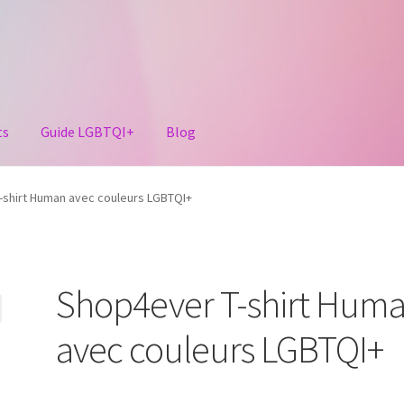
ts
Guide LGBTQI+
Blog
-shirt Human avec couleurs LGBTQI+
Shop4ever T-shirt Hum
avec couleurs LGBTQI+