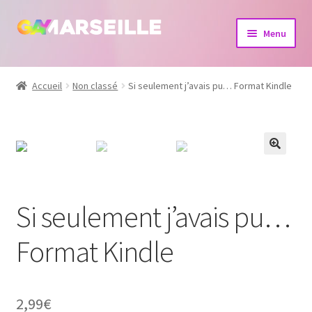
Aller
Aller
Menu
à
au
la
contenu
Boutique
navigation
Accueil
Non classé
Si seulement j’avais pu… Format Kindle
Bijoux
Calendrier
Dvd
Si seulement j’avais pu…
Livres
Format Kindle
2,99
€