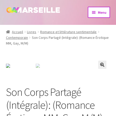
Aller
Aller
Menu
à
au
la
contenu
Boutique
navigation
Accueil
Livres
Romance et littérature sentimentale
Contemporain
Son Corps Partagé (Intégrale): (Romance Érotique
Bijoux
MM, Gay, M/M)
Calendrier
Dvd
Livres
Son Corps Partagé
(Intégrale): (Romance