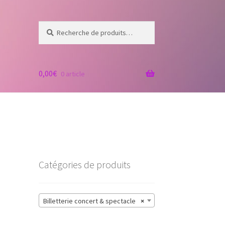
Recherche
Recherche
pour :
0,00
€
0 article
Catégories de produits
Billetterie concert & spectacle
×