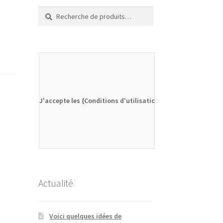
Recherche
Recherche
pour :
J'accepte les {Conditions d'utilisation}
Actualité
Voici quelques idées de