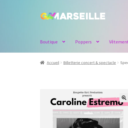
Aller
Aller
à
au
la
contenu
navigation
Boutique
Poppers
Vêtemen
Accueil
Billetterie concert & spectacle
Spec