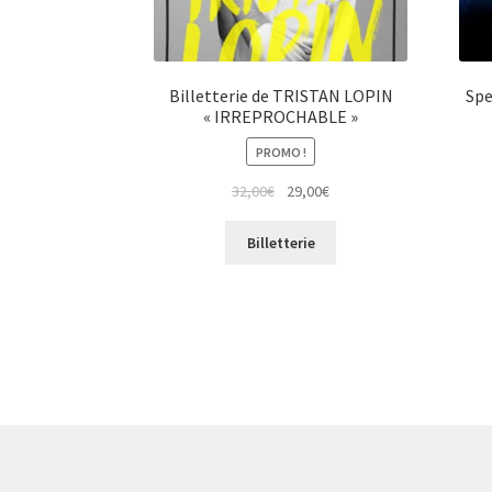
Billetterie de TRISTAN LOPIN
Spe
« IRREPROCHABLE »
PROMO !
Le
Le
32,00
€
29,00
€
prix
prix
initial
actuel
Billetterie
était :
est :
32,00€.
29,00€.