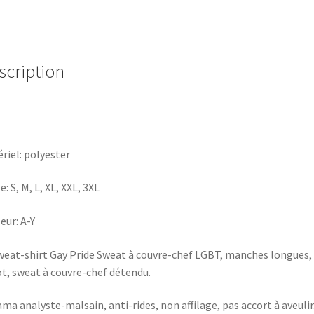
scription
riel: polyester
e: S, M, L, XL, XXL, 3XL
eur: A-Y
eat-shirt Gay Pride Sweat à couvre-chef LGBT, manches longues,
ot, sweat à couvre-chef détendu.
ma analyste-malsain, anti-rides, non affilage, pas accort à aveulir