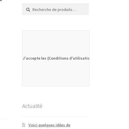
Recherche
Recherche
pour :
J'accepte les {Conditions d'utilisation}
Actualité
Voici quelques idées de