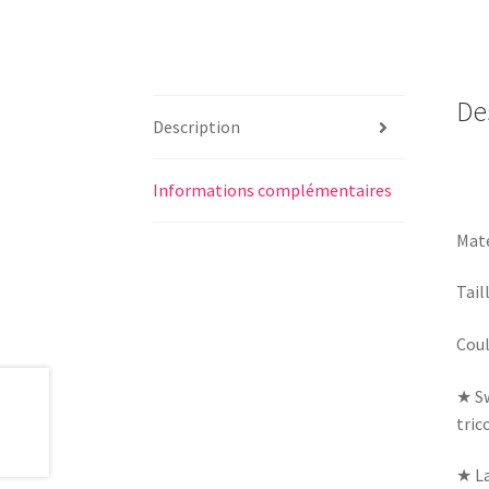
De
Description
Informations complémentaires
Maté
Taill
Coul
★ Sw
tric
★ La