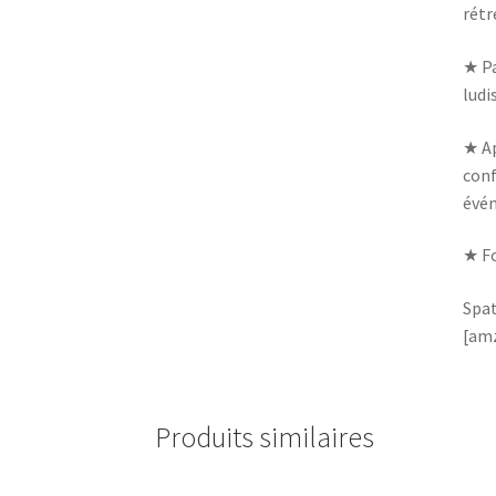
rétr
★ Pa
ludi
★ Ap
conf
évén
★ Fo
Spat
[amz
Produits similaires