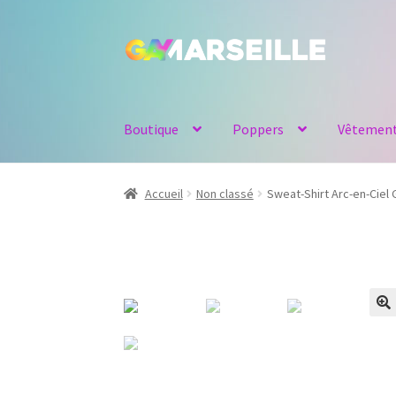
Aller
Aller
à
au
la
contenu
navigation
Boutique
Poppers
Vêtemen
Accueil
Non classé
Sweat-Shirt Arc-en-Cie