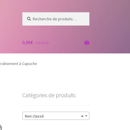
Recherche
Recherche
pour :
0,00
€
0 article
ntraînement à Capuche
Catégories de produits
Non classé
×
à