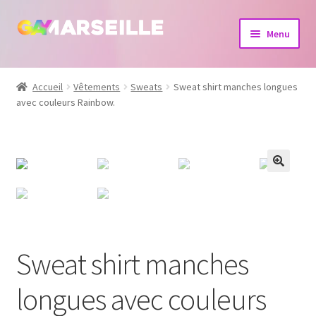
Aller
Aller
Menu
à
au
la
contenu
Boutique
navigation
Accueil
Vêtements
Sweats
Sweat shirt manches longues
avec couleurs Rainbow.
Bijoux
Calendrier
Dvd
Livres
Sweat shirt manches
longues avec couleurs