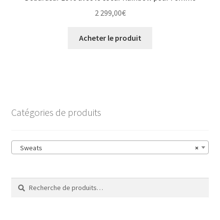
2 299,00
€
Acheter le produit
Catégories de produits
Sweats
×
Recherche
Recherche
pour :