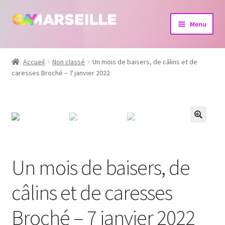
Aller
Aller
Menu
à
au
la
contenu
Boutique
navigation
Accueil
Non classé
Un mois de baisers, de câlins et de
caresses Broché – 7 janvier 2022
Bijoux
Calendrier
Dvd
Livres
Un mois de baisers, de
câlins et de caresses
Broché – 7 janvier 2022