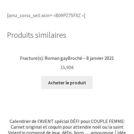
[amz_corss_sell asin= »B09PZ7SFXZ »]
Produits similaires
Fracture(s): Roman gayBroché – 8 janvier 2021
15,90
€
Acheter le produit
Calendrier de l’AVENT spécial DÉFI pour COUPLE FEMME:
Carnet original et coquin pour attendre noël ou la saint
Valentin composé de jeux, défis, bons … amoureuse │Idée