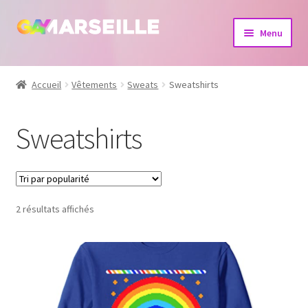
Aller
Aller
Menu
à
au
la
contenu
Boutique
navigation
Accueil
Vêtements
Sweats
Sweatshirts
Bijoux
Sweatshirts
Calendrier
Dvd
2 résultats affichés
Livres