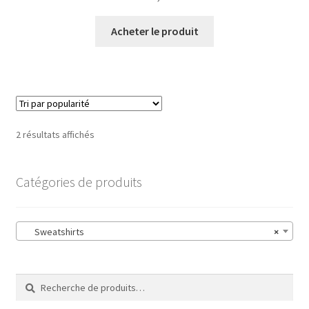
Acheter le produit
2 résultats affichés
Catégories de produits
Sweatshirts
×
Recherche
Recherche
pour :