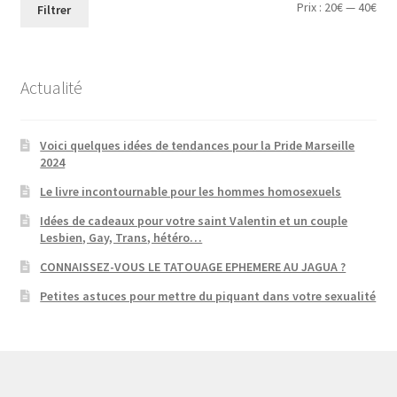
Prix
Prix
Prix :
20€
—
40€
Filtrer
min
ma
Actualité
Voici quelques idées de tendances pour la Pride Marseille
2024
Le livre incontournable pour les hommes homosexuels
Idées de cadeaux pour votre saint Valentin et un couple
Lesbien, Gay, Trans, hétéro…
CONNAISSEZ-VOUS LE TATOUAGE EPHEMERE AU JAGUA ?
Petites astuces pour mettre du piquant dans votre sexualité