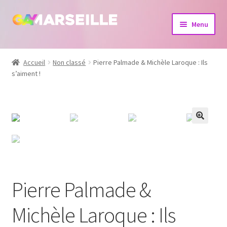
Aller
Aller
Menu
à
au
la
contenu
Boutique
navigation
Accueil
Non classé
Pierre Palmade & Michèle Laroque : Ils
s’aiment !
Bijoux
Calendrier
Dvd
Livres
Pierre Palmade &
Michèle Laroque : Ils