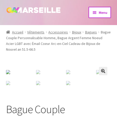
Aller
Aller
Menu
à
au
la
contenu
Boutique
navigation
Accueil
Vêtements
Accessoires
Bijoux
Bagues
Bague
Couple Personnalisable Homme, Bague Argent Femme Noeud
Bijoux
Acier LGBT avec Émail Coeur Arc-en-Ciel Cadeau de Bijoux de
Nouvel an 51.5-66.5
Calendrier
Dvd
Livres
Bague Couple