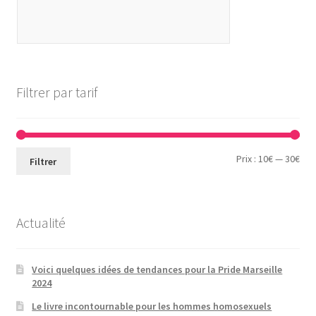
Filtrer par tarif
Prix
Prix
Prix :
10€
—
30€
Filtrer
min
ma
Actualité
Voici quelques idées de tendances pour la Pride Marseille
2024
Le livre incontournable pour les hommes homosexuels