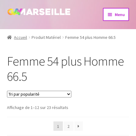
Aller
Aller
Menu
à
au
la
contenu
Boutique
navigation
Accueil
Produit Matériel
Femme 54 plus Homme 66.5
Bijoux
Femme 54 plus Homme
Calendrier
66.5
Dvd
Livres
Affichage de 1–12 sur 23 résultats
1
2