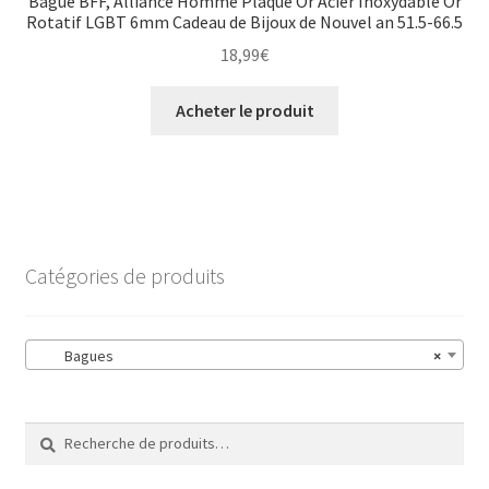
Bague BFF, Alliance Homme Plaqué Or Acier Inoxydable Or
Rotatif LGBT 6mm Cadeau de Bijoux de Nouvel an 51.5-66.5
18,99
€
Acheter le produit
Catégories de produits
Bagues
×
Recherche
Recherche
pour :