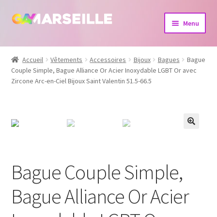
Aller
Aller
Menu
à
au
la
contenu
Boutique
navigation
Accueil
Vêtements
Accessoires
Bijoux
Bagues
Bague
Couple Simple, Bague Alliance Or Acier Inoxydable LGBT Or avec
Bijoux
Zircone Arc-en-Ciel Bijoux Saint Valentin 51.5-66.5
Calendrier
Dvd
Livres
Bague Couple Simple,
Bague Alliance Or Acier