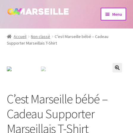
Aller
Aller
Menu
à
au
la
contenu
Boutique
navigation
Accueil
Non classé
C’est Marseille bébé – Cadeau
Supporter Marseillais T-Shirt
Bijoux
Calendrier
Dvd
Livres
C’est Marseille bébé –
Cadeau Supporter
Marseillais T-Shirt