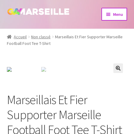
Aller
Aller
Menu
à
au
la
contenu
Boutique
navigation
Accueil
Non classé
Marseillais Et Fier Supporter Marseille
Football Foot Tee T-Shirt
Bijoux
Calendrier
Dvd
Livres
Marseillais Et Fier
Supporter Marseille
Football Foot Tee T-Shirt