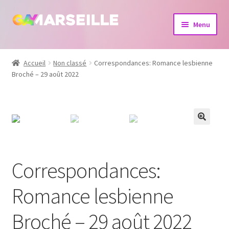
Aller
Aller
Menu
à
au
la
contenu
Boutique
navigation
Accueil
Non classé
Correspondances: Romance lesbienne
Broché – 29 août 2022
Bijoux
Calendrier
Dvd
Livres
Correspondances:
Romance lesbienne
Broché – 29 août 2022