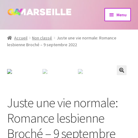
Aller
Aller
Menu
à
au
la
contenu
Boutique
navigation
Accueil
Non classé
Juste une vie normale: Romance
lesbienne Broché – 9 septembre 2022
Bijoux
Calendrier
Dvd
Livres
Juste une vie normale:
Romance lesbienne
Broché – 9 septembre