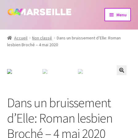
Aller
Aller
Menu
à
au
la
contenu
Boutique
navigation
Accueil
Non classé
Dans un bruissement d’Elle: Roman
lesbien Broché – 4 mai 2020
Bijoux
Calendrier
Dvd
Livres
Dans un bruissement
d’Elle: Roman lesbien
Broché – 4 mai 2020