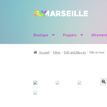
Aller
Aller
à
au
la
contenu
navigation
Boutique
Poppers
Vêtemen
Accueil
Films
DVD and Blu-ray
Elle et moi