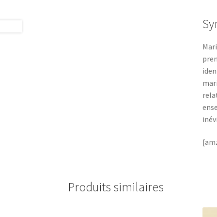
Sy
Mari
prem
iden
mari
rela
ense
inév
[amz
Produits similaires