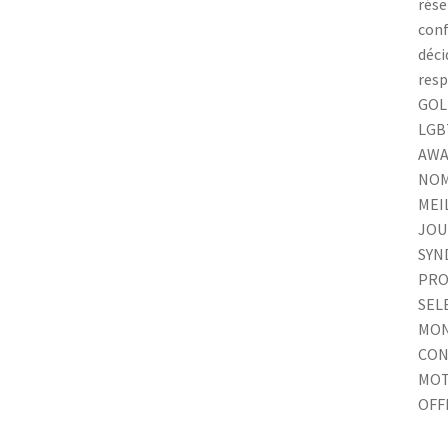
rése
conf
déci
resp
GOL
LGB
AWA
NOM
MEI
JOU
SYN
PRO
SEL
MON
CON
MOT
OFF