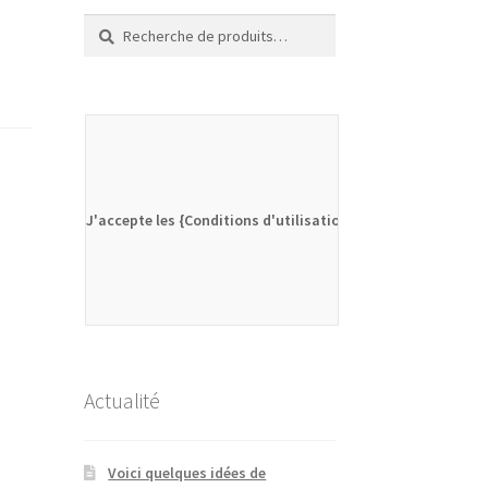
Recherche
Recherche
pour :
J'accepte les {Conditions d'utilisation}
Actualité
Voici quelques idées de