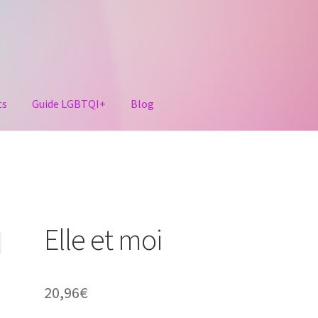
ts
Guide LGBTQI+
Blog
Elle et moi
20,96
€