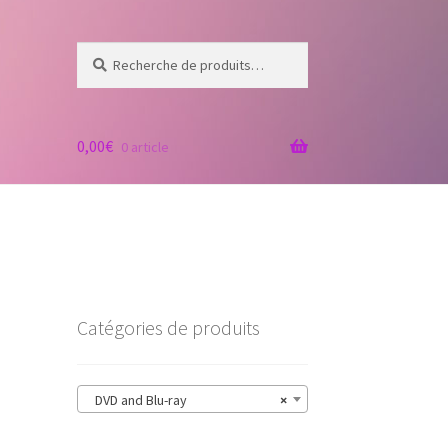
Recherche
Recherche
pour :
0,00
€
0 article
Catégories de produits
DVD and Blu-ray
×