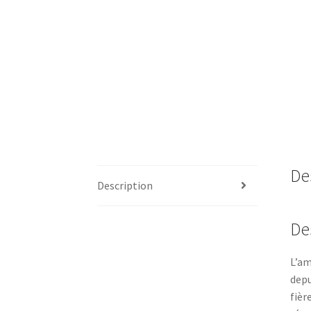
De
Description
De
L’am
depu
fièr