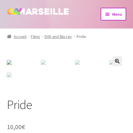
Aller
Aller
Menu
à
au
la
contenu
Boutique
navigation
Accueil
Films
DVD and Blu-ray
Pride
Bijoux
Calendrier
Dvd
Livres
Pride
10,00
€