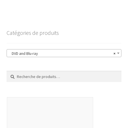
Catégories de produits
DVD and Blu-ray
×
Recherche
Recherche
pour :