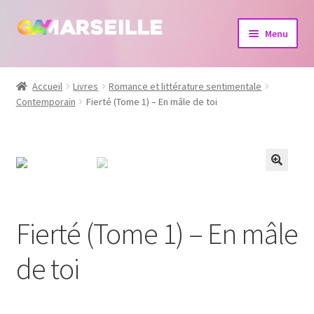
Aller
Aller
Menu
à
au
la
contenu
Boutique
navigation
Accueil
Livres
Romance et littérature sentimentale
Contemporain
Fierté (Tome 1) – En mâle de toi
Bijoux
Calendrier
Dvd
Livres
Fierté (Tome 1) – En mâle
de toi