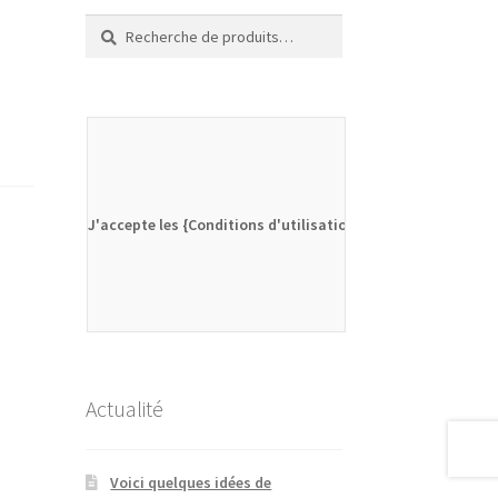
Recherche
Recherche
pour :
J'accepte les {Conditions d'utilisation}
Actualité
Voici quelques idées de