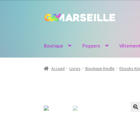
Aller
Aller
à
au
la
contenu
navigation
Boutique
Poppers
Vêtemen
Accueil
Livres
Boutique Kindle
Ebooks Kin