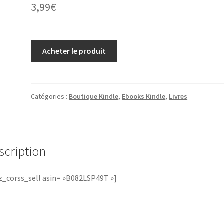
3,99
€
Acheter le produit
Catégories :
Boutique Kindle
,
Ebooks Kindle
,
Livres
scription
_corss_sell asin= »B082LSP49T »]