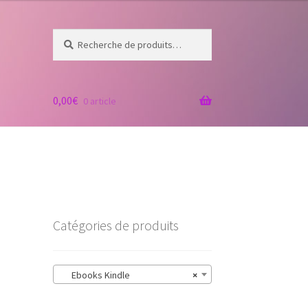
Recherche
Recherche
pour :
0,00
€
0 article
Catégories de produits
Ebooks Kindle
×