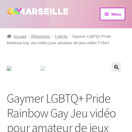
Aller
Aller
Menu
à
au
la
contenu
Boutique
navigation
Accueil
Vêtements
T-shirts
Gaymer LGBTQ+ Pride
Rainbow Gay Jeu vidéo pour amateur de jeux vidéo T-Shirt
Bijoux
Calendrier
Dvd
Livres
Gaymer LGBTQ+ Pride
Rainbow Gay Jeu vidéo
pour amateur de jeux