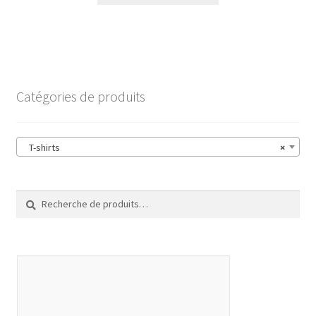
Catégories de produits
T-shirts
×
Recherche
Recherche
pour :