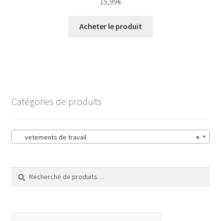
15,99
€
Acheter le produit
Catégories de produits
vetements de travail
×
Recherche
Recherche
pour :