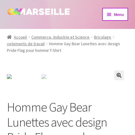
Aller
Aller
Menu
à
au
la
contenu
Boutique
navigation
Accueil
Commerce, Industrie et Science
Bricolage
vetements de travail
Homme Gay Bear Lunettes avec design
Bijoux
Pride Flag pour homme T-Shirt
Calendrier
Dvd
Livres
Homme Gay Bear
Lunettes avec design