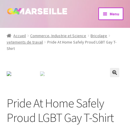
Aller
Aller
Menu
à
au
la
contenu
Boutique
navigation
Accueil
Commerce, Industrie et Science
Bricolage
vetements de travail
Pride At Home Safely Proud LGBT Gay T-
Bijoux
Shirt
Calendrier
Dvd
Livres
Pride At Home Safely
Proud LGBT Gay T-Shirt